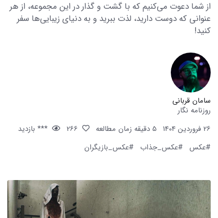
از شما دعوت می‌کنیم که با گشت و گذار در این مجموعه، از هر
عنوانی که دوست دارید، لذت ببرید و به دنیای زیبایی‌ها سفر
کنید!
سامان قربانی
روزنامه نگار
26 فروردین 1404
5 دقیقه زمان مطالعه
266
*** بازدید
#عکس
#عکس_جذاب
#عکس_بازیگران