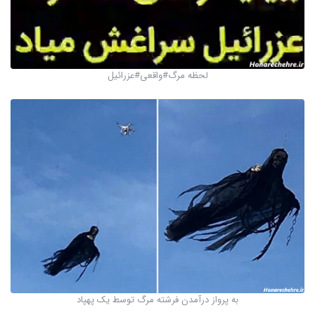
لحظه مرگ#واقعی#عزرائیل
به پرواز درآمدن فرشته مرگ توسط یک پهپاد