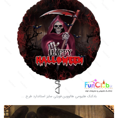
بادکنک هلیومی هالووین فویلی سایز استاندارد طرح ...