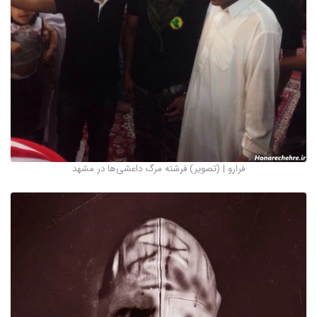
فرارو | (تصویر) فرشته مرگ داعشی‌ها در مشهد