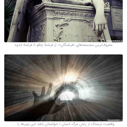
معروف‌ترین مجسمه‌های «فرشتگان»؛ از فرشتۀ چاقو تا فرشتۀ اندوه
واقعیت ترسناک از زمان مرگ انسان / حواستان باشد این چیزها را ...