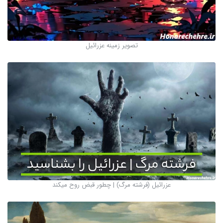
تصویر زمینه عزرائیل
عزرائیل (فرشته مرگ) | چطور قبض روح میکند