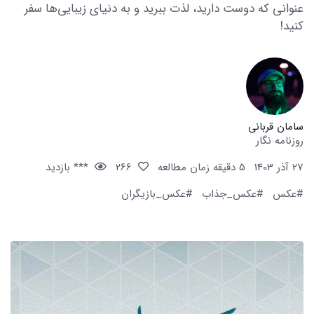
عنوانی که دوست دارید، لذت ببرید و به دنیای زیبایی‌ها سفر
کنید!
سامان قربانی
روزنامه نگار
27 آذر 1403
5 دقیقه زمان مطالعه
266
*** بازدید
#عکس
#عکس_جذاب
#عکس_بازیگران