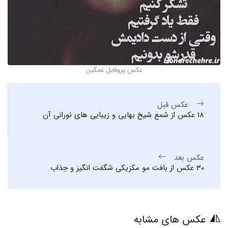
عکس پروفایل غمگین
عکس قبل
18 عکس از شمع شیخ بهایی و زیبایی های نورانی آن
عکس بعد
30 عکس از بافت مو مکزیکی شگفت انگیز و جذاب
عکس های مشابه