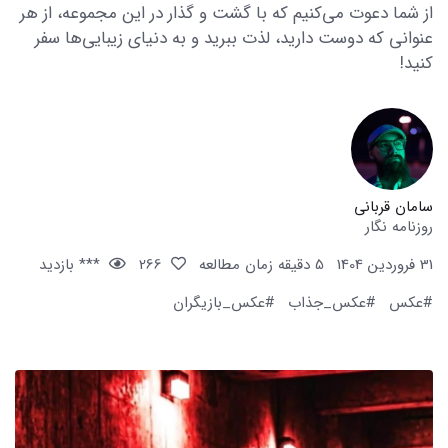
از شما دعوت می‌کنیم که با گشت و گذار در این مجموعه، از هر
عنوانی که دوست دارید، لذت ببرید و به دنیای زیبایی‌ها سفر
کنید!
سامان قربانی
روزنامه نگار
31 فروردین 1404
5 دقیقه زمان مطالعه
266
*** بازدید
#عکس
#عکس_جذاب
#عکس_بازیگران