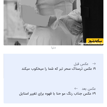
دنیا
عکس قبل
19 عکس ترسناک سحر تبر که شما را میخکوب میکند
عکس بعد
29 عکس جذاب رنگ مو حنا با قهوه برای تغییر استایل