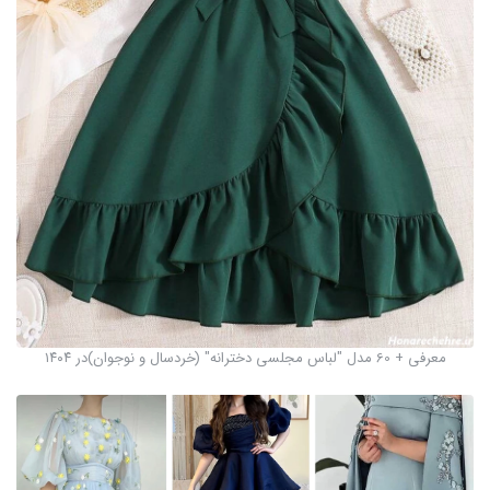
معرفی + 60 مدل "لباس مجلسی دخترانه" (خردسال و نوجوان)در ۱۴۰۴