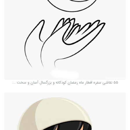
55 نقاشی سفره افطار ماه رمضان کودکانه و بزرگسال آسان و سخت ...