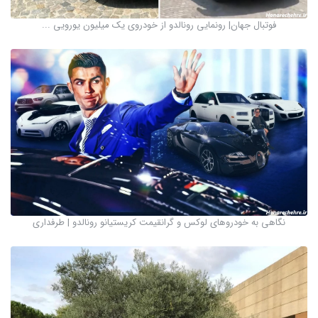
فوتبال جهان| رونمایی رونالدو از خودروی یک میلیون یورویی ...
نگاهی به خودروهای لوکس و گرانقیمت کریستیانو رونالدو | طرفداری