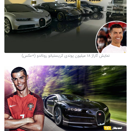
نمایش گاراژ 18 میلیون پوندی کریستیانو رونالدو (+عکس)