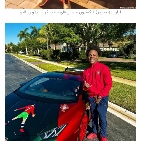
فرارو | (تصاویر) کلکسیون ماشین‌های خاص کریستیانو رونالدو