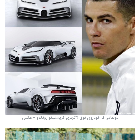
رونمایی از خودروی فوق لاکچری کریستیانو رونالدو + عکس