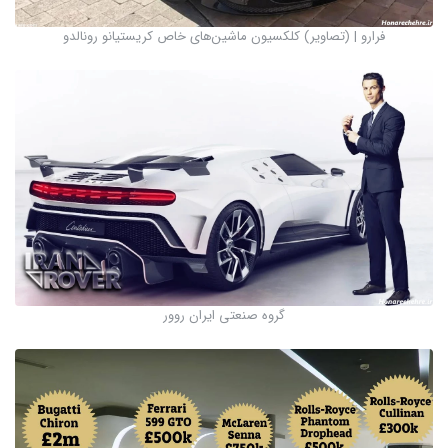
فرارو | (تصاویر) کلکسیون ماشین‌های خاص کریستیانو رونالدو
گروه صنعتی ایران روور