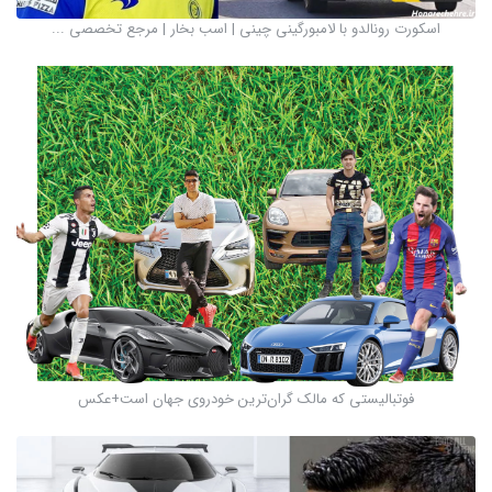
اسکورت رونالدو با لامبورگینی چینی | اسب بخار | مرجع تخصصی ...
فوتبالیستی که مالک گران‌ترین خودروی جهان است+عکس