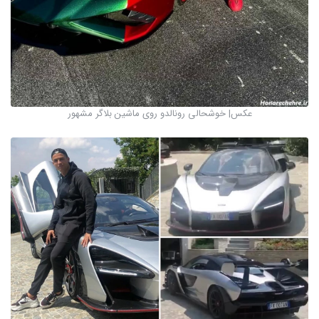
عکس| خوشحالی رونالدو روی ماشین بلاگر مشهور