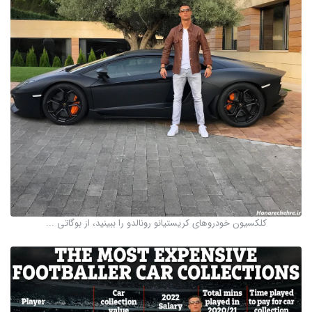
کلکسیون خودروهای کریستیانو رونالدو را ببینید، از بوگاتی ...