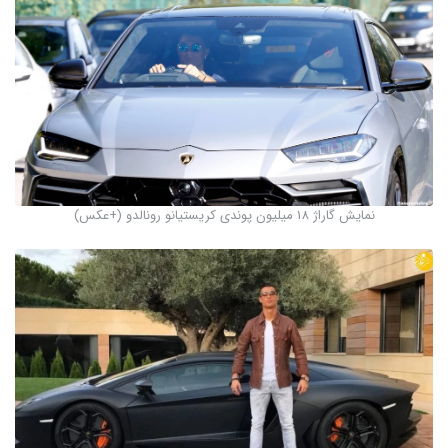
نمایش گاراژ 18 میلیون پوندی کریستیانو رونالدو (+عکس)