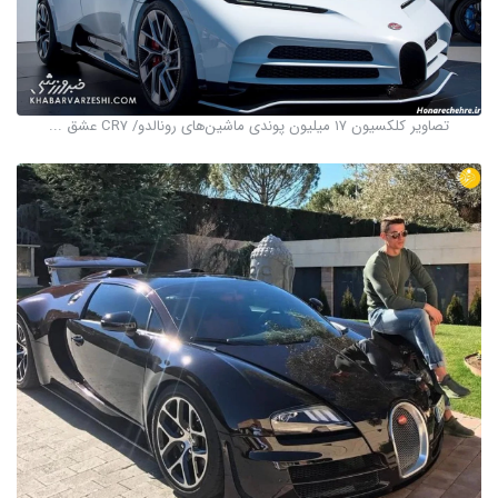
تصاویر کلکسیون ۱۷ میلیون پوندی ماشین‌های رونالدو/ CR7 عشق ...