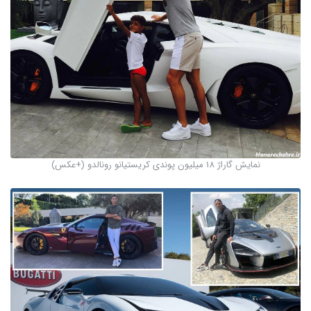
نمایش گاراژ 18 میلیون پوندی کریستیانو رونالدو (+عکس)