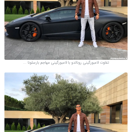
تفاوت لامبورگینی رونالدو با لامبورگینی مهاجم بارسلونا ...