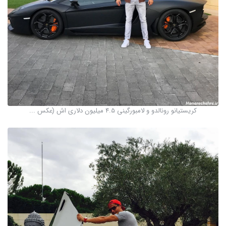
کریستیانو رونالدو و لامبورگینی 4.5 میلیون دلاری اش (عکس ...