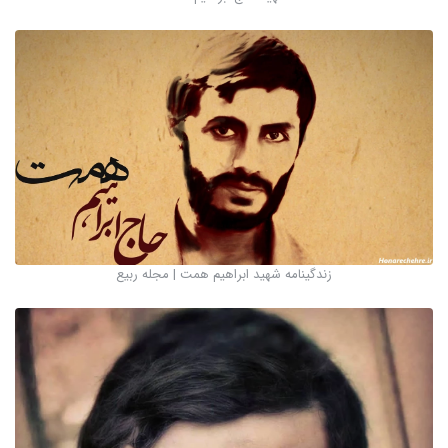
زندگینامه شهید ابراهیم همت | مجله ربیع