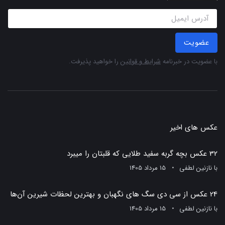
عضویت
با عضویت در خبرنامه
شرایط و قوانین
را خواهید پذیرفت.
عکس های اخیر
32 عکس بچه گربه سفید طلایی که قلبتان را میبرد
با
نازنین لطفی
15 مرداد 1405
24 عکس از سی دی سگ های نگهبان و بهترین لحظات شیرین آن‌ها
با
نازنین لطفی
15 مرداد 1405