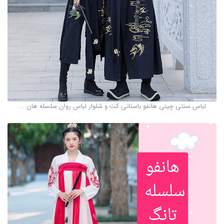
لباس سنتی چینی هانفو باستانی کت و شلوار لباس روان سلسله هان ...