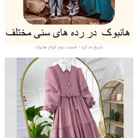
تاریخ مُد کُره – قسمت دوم: انواع هانبوک