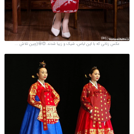
عکس زنانی که با این لباس، شیک و زیبا شدند.😍🤩(چین تلاش ...