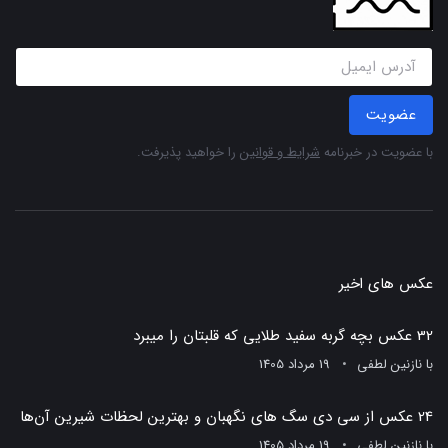
عضویت
با عضویت در خبرنامه
شرایط و قوانین
را خواهید پذیرفت.
عکس های اخیر
32 عکس بچه گربه سفید طلایی که قلبتان را میبرد
با
نازنین لطفی
19 مرداد 1405
24 عکس از سی دی سگ های نگهبان و بهترین لحظات شیرین آن‌ها
با
نازنین لطفی
19 مرداد 1405