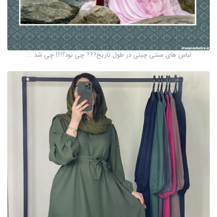
لباس های سنتی چینی در طول تاریخ??? چی بود؟!⁉️ چی شد ...