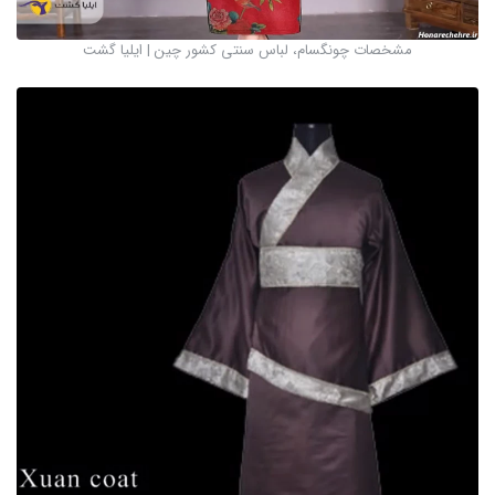
مشخصات چونگسام، لباس سنتی کشور چین | ایلیا گشت