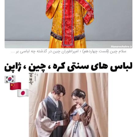
سلام چین (قست چهاردهم) ؛ امپراطوران چین در گذشته چه لباسی بر ...