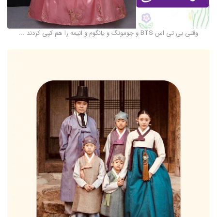
وقتی بی تی اس BTS و جومونگ و یانگوم و انیمه را هم کپی کردند ...