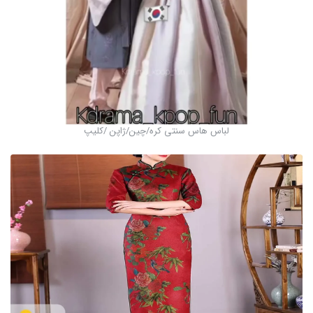
لباس هاس سنتی کره/چین/ژاپن /کلیپ