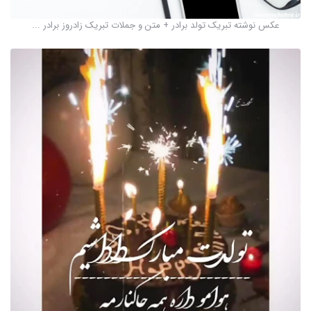
عکس نوشته تبریک تولد برادر + متن و جملات تبریک زادروز برادر ...