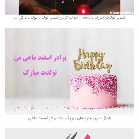
کلیپ تولدت مبارک داداشم _ جذاب ترین کلیپ تولد _ تولد داداش ...
باحال ترین متن های تبریک تولد برادر اسفند ماهی