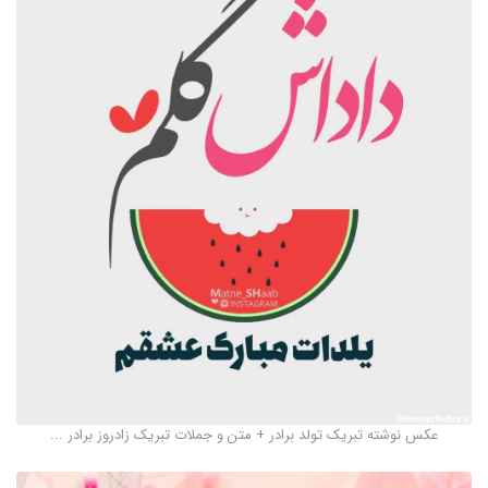
عکس نوشته تبریک تولد برادر + متن و جملات تبریک زادروز برادر ...