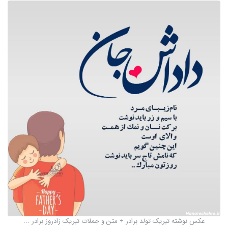
عکس نوشته تبریک تولد برادر + متن و جملات تبریک زادروز برادر ...