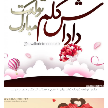
عکس نوشته تبریک تولد برادر + متن و جملات تبریک زادروز برادر ...