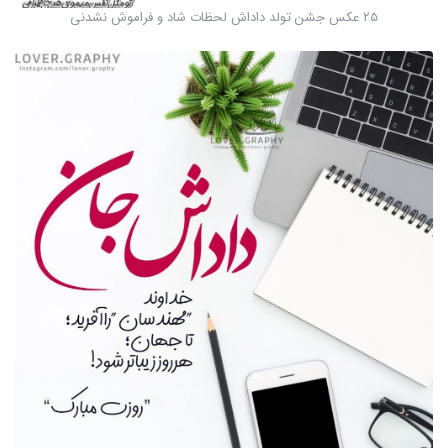
25 عکس جشن تولد داداش لحظات شاد و فراموش نشدنی