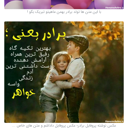
با این متن ها تولد برادر بهمن ماهیتو تبریک بگو !
عکس نوشته پروفایل برادر؛ عکس پروفایل داداشم و متن های خاص ...