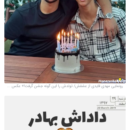
رونمایی مهدی قایدی از عشقش/ تولدش را این گونه جشن گرفت!+ عکس ...