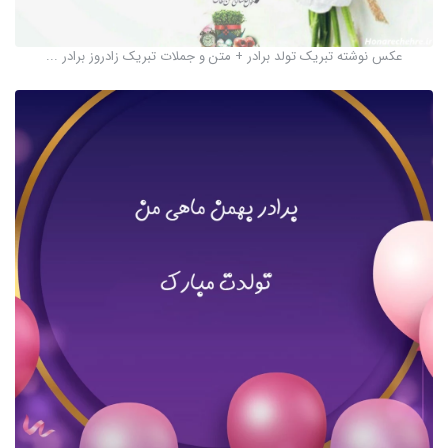
عکس نوشته تبریک تولد برادر + متن و جملات تبریک زادروز برادر ...