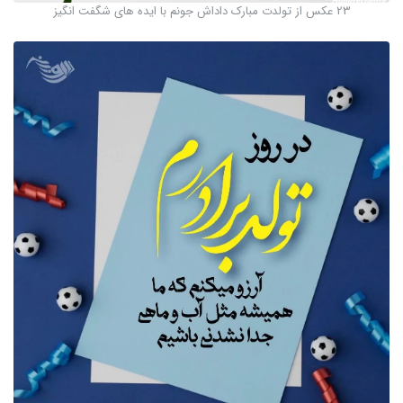
23 عکس از تولدت مبارک داداش جونم با ایده های شگفت انگیز