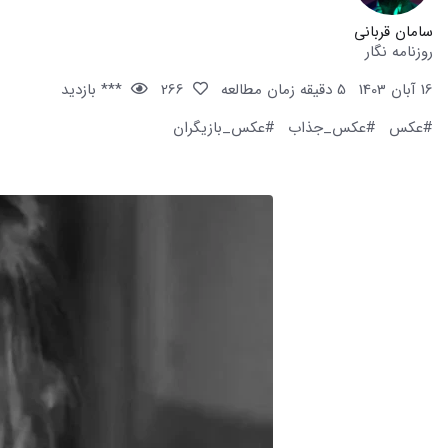
سامان قربانی
روزنامه نگار
16 آبان 1403
5 دقیقه زمان مطالعه
266
*** بازدید
#عکس
#عکس_جذاب
#عکس_بازیگران