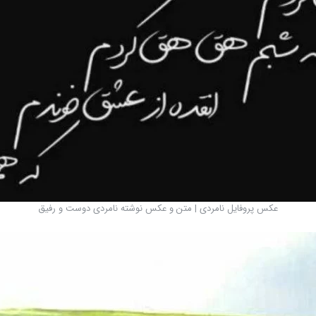
عکس پروفایل نامردی | متن و عکس نوشته نامردی دوست و رفیق