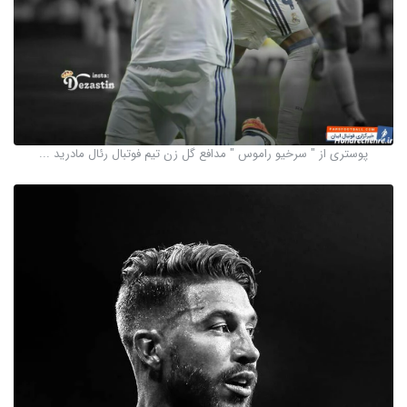
پوستری از " سرخیو راموس " مدافع گل زن تیم فوتبال رئال مادرید ...