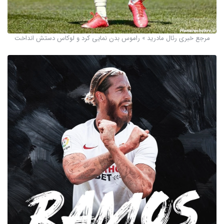
مرجع خبری رئال مادرید » راموس بدن نمایی کرد و لوکاس دستش انداخت