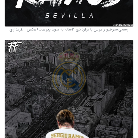
رسمی؛سرخیو راموس با قراردادی ۳ساله به سویا پیوست+عکس | طرفداری