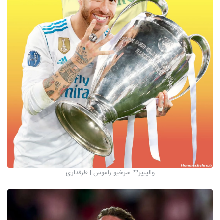
والپیپر** سرخیو راموس | طرفداری