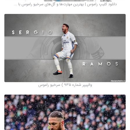
دانلود کلیپ راموس | بهترین مهارت‌ها و گل‌های سرخیو راموس با ...
والپیپر شماره 935 ) سرخیو راموس