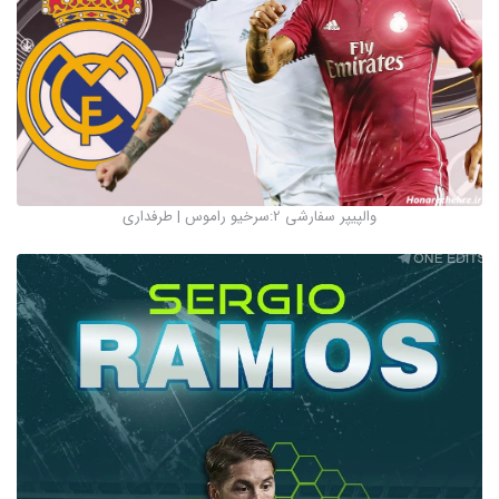
والپیپر سفارشی 2:سرخیو راموس | طرفداری