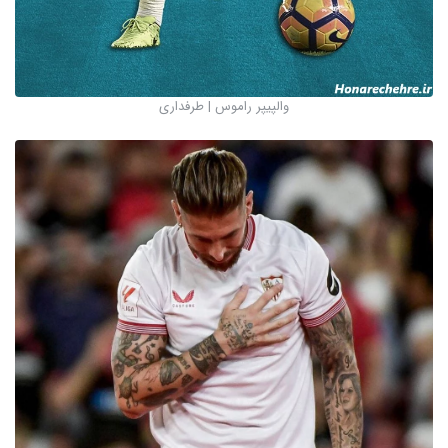
والپیپر راموس | طرفداری