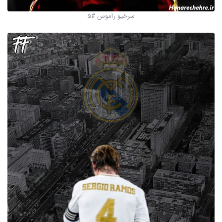
سرخیو راموس #5