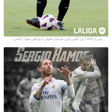
پس از 6595 روز، اولین بازی سرخیو راموس با پیراهن سویا / عکس ...