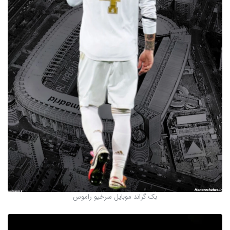
بک گراند موبایل سرخیو راموس