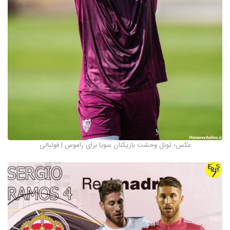
عکس؛ تونل وحشت بازیکنان سویا برای راموس | فوتبالی