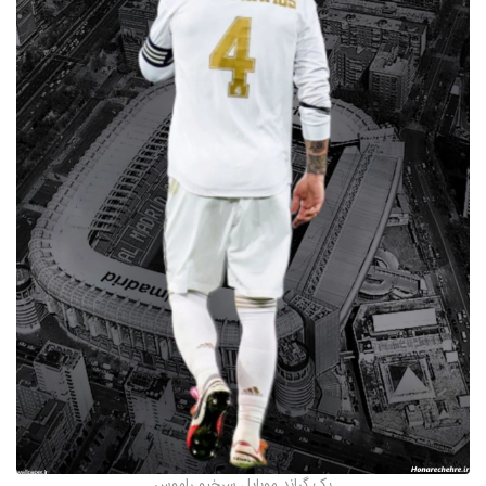
بک گراند موبایل سرخیو راموس