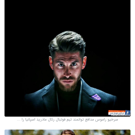
سرخیو راموس مدافع توانمند تیم فوتبال رئال مادرید اسپانیا را ...