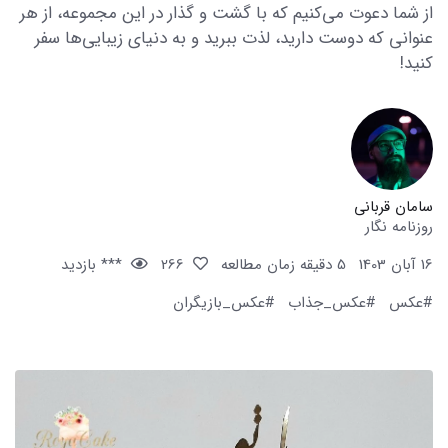
از شما دعوت می‌کنیم که با گشت و گذار در این مجموعه، از هر
عنوانی که دوست دارید، لذت ببرید و به دنیای زیبایی‌ها سفر
کنید!
سامان قربانی
روزنامه نگار
16 آبان 1403
5 دقیقه زمان مطالعه
266
*** بازدید
#عکس
#عکس_جذاب
#عکس_بازیگران