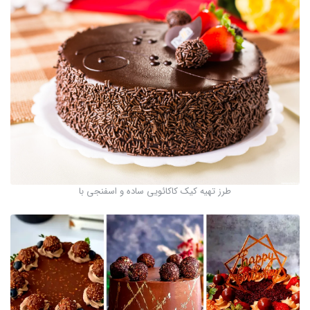
طرز تهیه کیک کاکائویی ساده و اسفنجی با