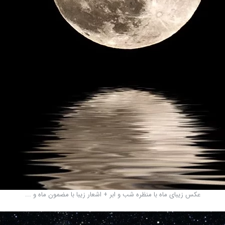
عکس زیبای ماه با منظره شب و ابر + اشعار زیبا با مضمون ماه و ...