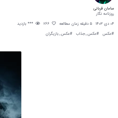
سامان قربانی
روزنامه نگار
04 دی 1403
5 دقیقه زمان مطالعه
266
*** بازدید
#عکس
#عکس_جذاب
#عکس_بازیگران