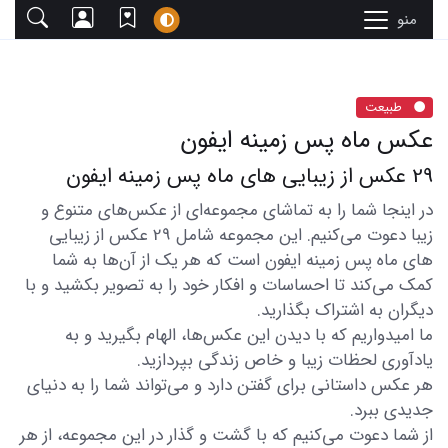
منو
طبیعت
عکس ماه پس زمینه ایفون
29 عکس از زیبایی های ماه پس زمینه ایفون
در اینجا شما را به تماشای مجموعه‌ای از عکس‌های متنوع و
زیبا دعوت می‌کنیم. این مجموعه شامل 29 عکس از زیبایی
های ماه پس زمینه ایفون است که هر یک از آن‌ها به شما
کمک می‌کند تا احساسات و افکار خود را به تصویر بکشید و با
دیگران به اشتراک بگذارید.
ما امیدواریم که با دیدن این عکس‌ها، الهام بگیرید و به
یادآوری لحظات زیبا و خاص زندگی بپردازید.
هر عکس داستانی برای گفتن دارد و می‌تواند شما را به دنیای
جدیدی ببرد.
از شما دعوت می‌کنیم که با گشت و گذار در این مجموعه، از هر