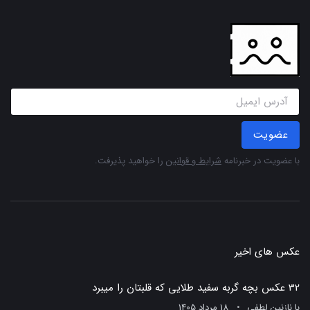
عضویت
با عضویت در خبرنامه
شرایط و قوانین
را خواهید پذیرفت.
عکس های اخیر
32 عکس بچه گربه سفید طلایی که قلبتان را میبرد
با
نازنین لطفی
18 مرداد 1405