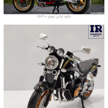
دانلود عکس موتور cb1300