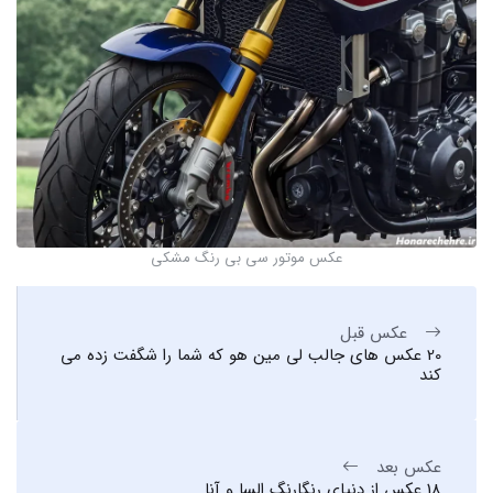
عکس موتور سی بی رنگ مشکی
عکس قبل
20 عکس های جالب لی مین هو که شما را شگفت زده می
کند
عکس بعد
18 عکس از دنیای رنگارنگ السا و آنا