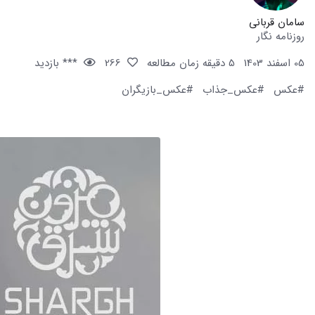
سامان قربانی
روزنامه نگار
05 اسفند 1403
5 دقیقه زمان مطالعه
266
*** بازدید
#عکس
#عکس_جذاب
#عکس_بازیگران