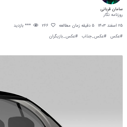
سامان قربانی
روزنامه نگار
25 اسفند 1403
5 دقیقه زمان مطالعه
266
*** بازدید
#عکس
#عکس_جذاب
#عکس_بازیگران