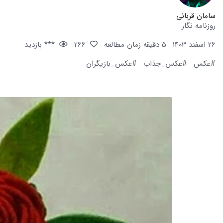
سامان قربانی
روزنامه نگار
26 اسفند 1403
5 دقیقه زمان مطالعه
266
*** بازدید
#عکس
#عکس_جذاب
#عکس_بازیگران