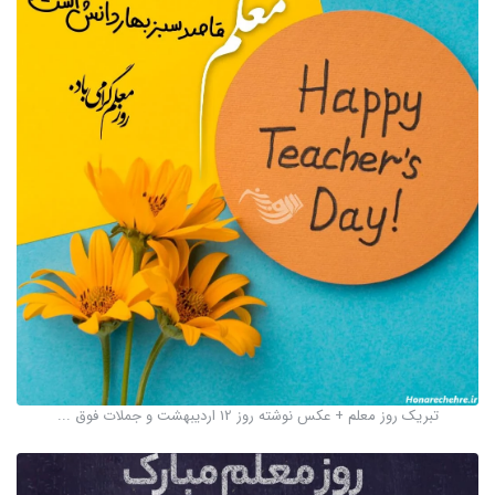
تبریک روز معلم + عکس نوشته روز 12 اردیبهشت و جملات فوق ...