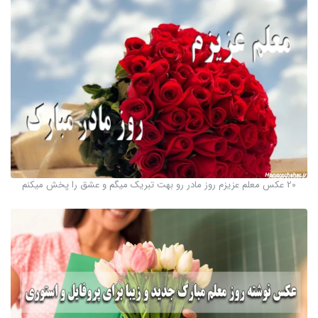
20 عکس معلم عزیزم روز مادر رو بهت تبریک میگم و عشق را پخش میکنم