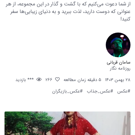
از شما دعوت می‌کنیم که با گشت و گذار در این مجموعه، از هر
عنوانی که دوست دارید، لذت ببرید و به دنیای زیبایی‌ها سفر
کنید!
سامان قربانی
روزنامه نگار
28 بهمن 1403
5 دقیقه زمان مطالعه
266
*** بازدید
#عکس
#عکس_جذاب
#عکس_بازیگران