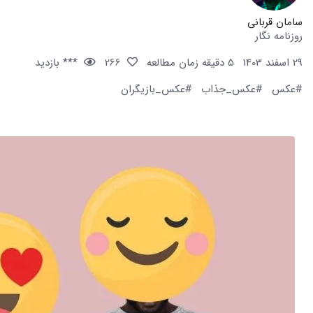
سامان قربانی
روزنامه نگار
29 اسفند 1403
5 دقیقه زمان مطالعه
266
*** بازدید
#عکس
#عکس_جذاب
#عکس_بازیگران