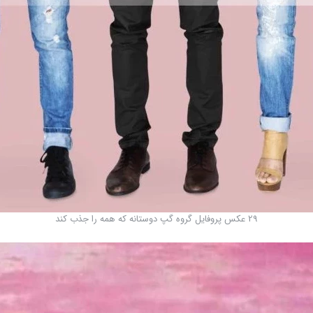
29 عکس پروفایل گروه گپ دوستانه که همه را جذب کند