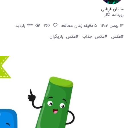
سامان قربانی
روزنامه نگار
13 بهمن 1403
5 دقیقه زمان مطالعه
266
*** بازدید
#عکس
#عکس_جذاب
#عکس_بازیگران