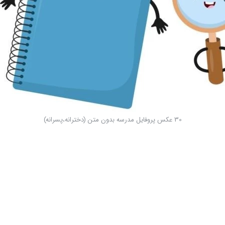
30 عکس پروفایل مدرسه بدون متن (دخترانه،پسرانه)