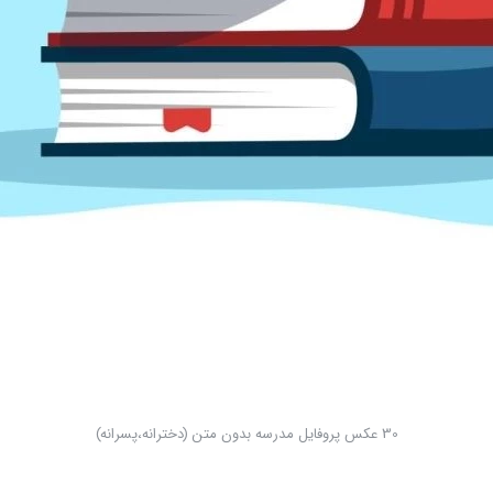
30 عکس پروفایل مدرسه بدون متن (دخترانه،پسرانه)