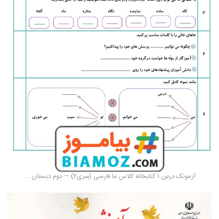
آزمونک درس 1 کتابخانه کلاس ما فارسی (سری2) — دوم دبستان ...