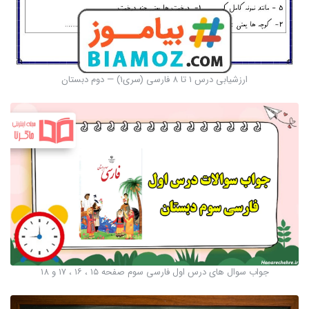
ارزشیابی درس 1 تا 8 فارسی (سری1) — دوم دبستان
جواب سوال های درس اول فارسی سوم صفحه ۱۵ ، ۱۶ ، ۱۷ و ۱۸