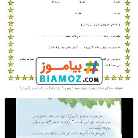
نمونه سوال بخوانیم و بنویسیم درس 9 بوی نرگس فارسی (سری1 ...