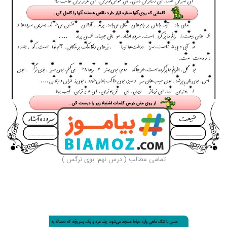
تمامی مطالب ( درس نهم: بوی نرگس )