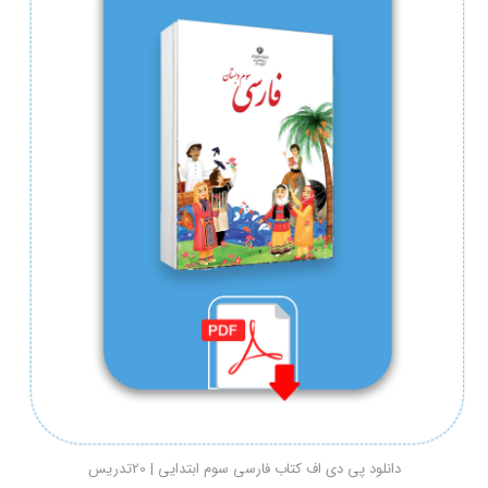
دانلود پی دی اف کتاب فارسی سوم ابتدایی | 20تدریس