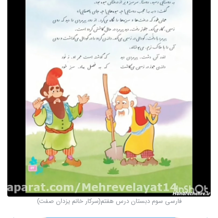
فارسى سوم دبستان درس هفتم(سركار خانم يزدان صفت)