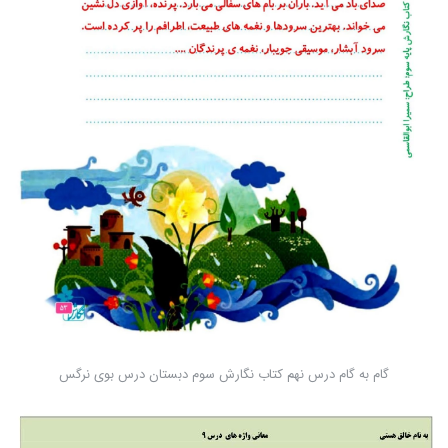
گام به گام درس نهم کتاب نگارش سوم دبستان درس بوی نرگس