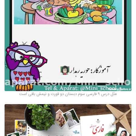
مَثَل درس ۹ فارسی سوم دبستان دو قورت و نیمش باقی است