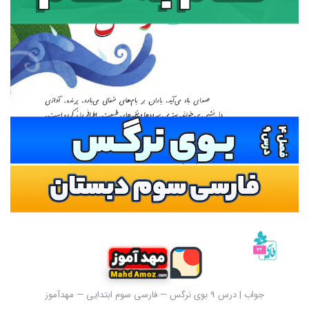
جواب | درس 9 بوی نرگس — فارسی سوم ابتدایی — مهدآموز