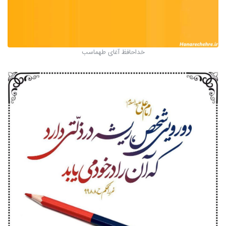
خداحافظ آغای طهماسب