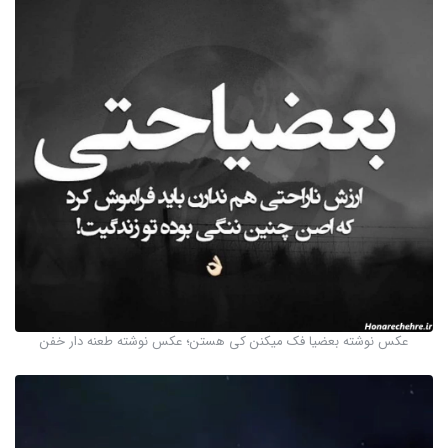
عکس نوشته بعضیا فک میکنن کی هستن؛ عکس نوشته طعنه دار خفن