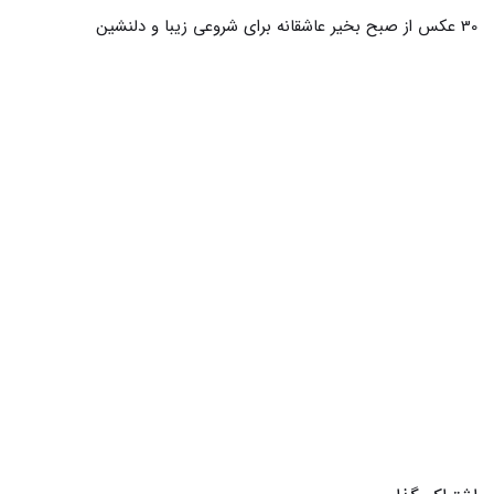
11 عکس از بی توقع مهربان باش و لحظات زیبا را ثبت کن