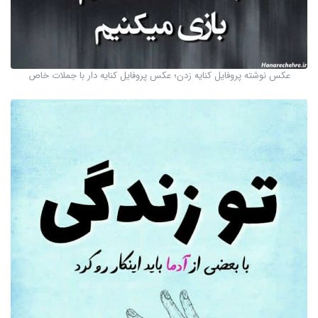
عکس نوشته پروفایل کنایه زدن؛ عکس پروفایل کنایه دار با جملات خاص