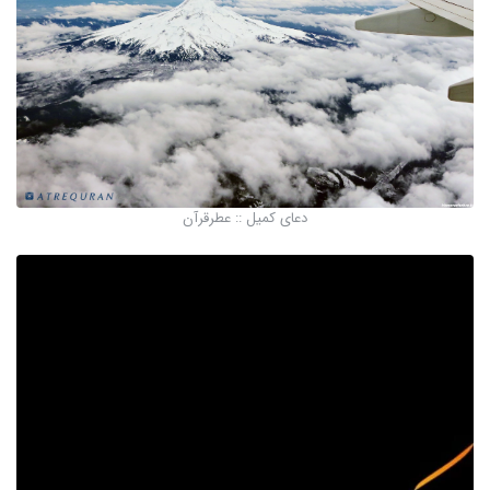
دعای کمیل :: عطرقرآن