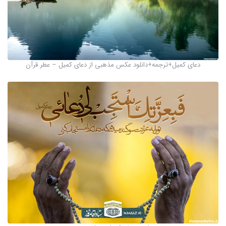
دعای کمیل+ترجمه+دانلود عکس مذهبی از دعای کمیل – عطر قرآن