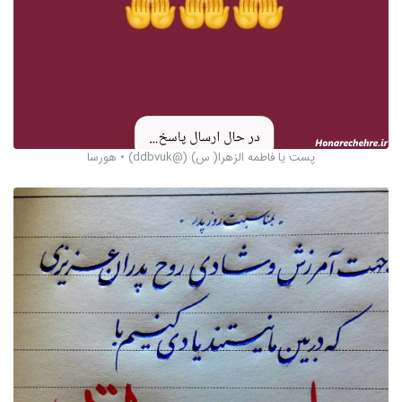
پست یا فاطمه الزهرا( س) (@ddbvuk) • هورسا