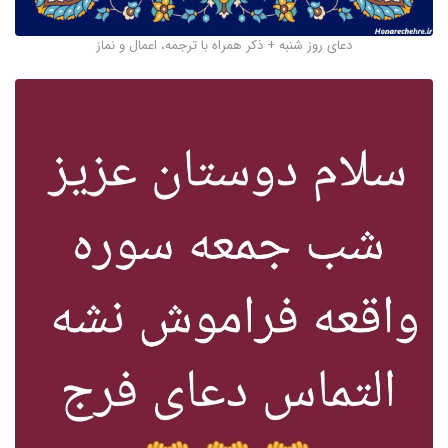
دعای روز شنبه + ذکر همراه با ترجمه، اعمال و نماز