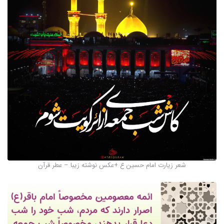
شعر زیارت امام حسین ع +عکس نوشته زیبا – عطر قرآن