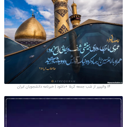
۱۴ والپیپر از شب جمعه کربلا +دانلود | خبرنامه دانشجویان ایران