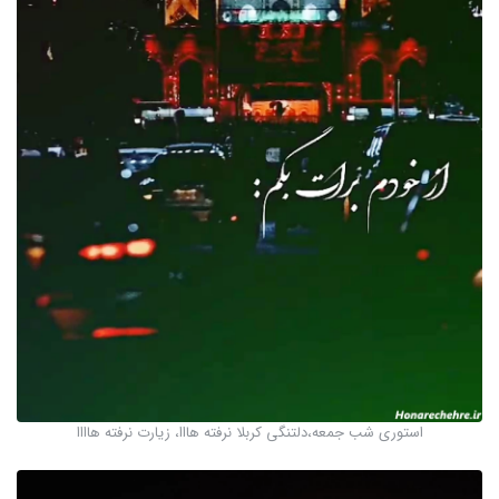
استوری شب جمعه،دلتنگی کربلا نرفته هااا، زیارت نرفته هاااا