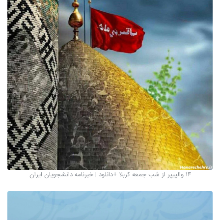
۱۴ والپیپر از شب جمعه کربلا +دانلود | خبرنامه دانشجویان ایران