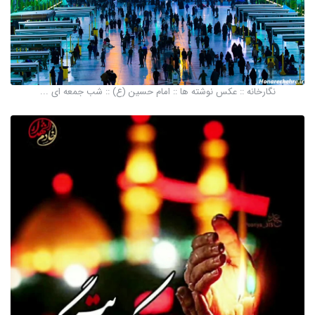
نگارخانه :: عکس نوشته ها :: امام حسین (ع) :: شب جمعه ای ...