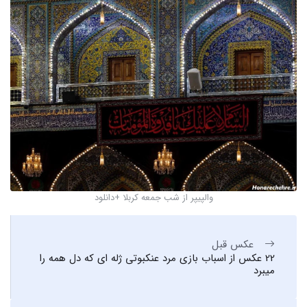
والپیپر از شب جمعه کربلا +دانلود
عکس قبل
22 عکس از اسباب بازی مرد عنکبوتی ژله ای که دل همه را
میبرد