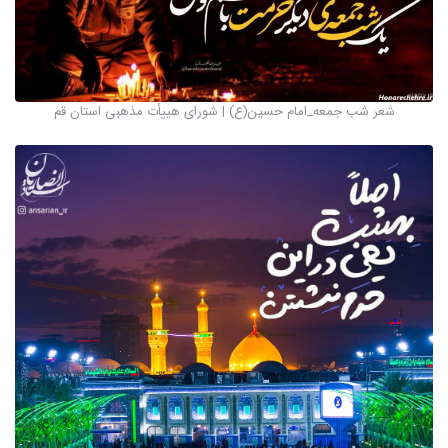
شعر شب جمعه_امام حسین(ع) | شورای هییأت مذهبی استان قم