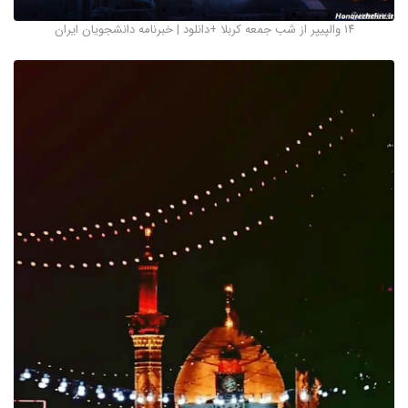
۱۴ والپیپر از شب جمعه کربلا +دانلود | خبرنامه دانشجویان ایران