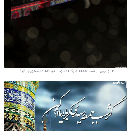
۱۴ والپیپر از شب جمعه کربلا +دانلود | خبرنامه دانشجویان ایران