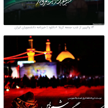
۱۴ والپیپر از شب جمعه کربلا +دانلود | خبرنامه دانشجویان ایران