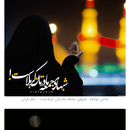
عکس نوشته : شبهای جمعه مادرتان کربلاست – عطر قرآن