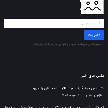
عضویت
با عضویت در خبرنامه
شرایط و قوانین
را خواهید پذیرفت.
عکس های اخیر
32 عکس بچه گربه سفید طلایی که قلبتان را میبرد
با
نازنین لطفی
18 مرداد 1405
24 عکس از سی دی سگ های نگهبان و بهترین لحظات شیرین آن‌ها