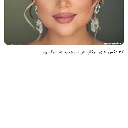
22 عکس از دنیای هیجان انگیز ترسناک هالووین