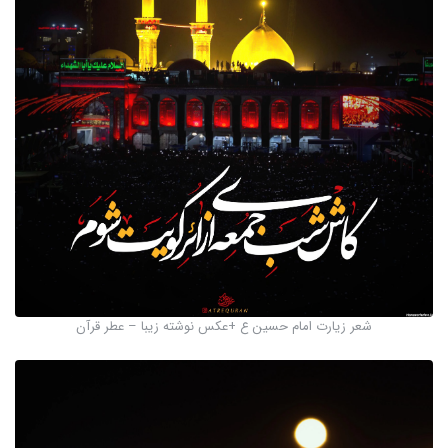
شعر زیارت امام حسین ع +عکس نوشته زیبا – عطر قرآن