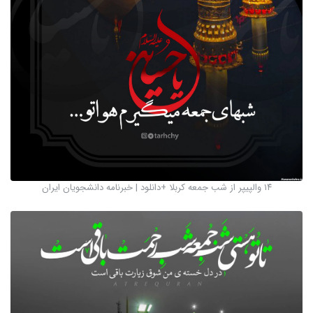
۱۴ والپیپر از شب جمعه کربلا +دانلود | خبرنامه دانشجویان ایران