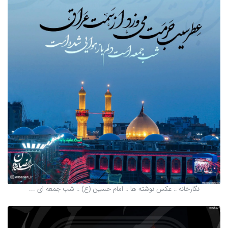
نگارخانه :: عکس نوشته ها :: امام حسین (ع) :: شب جمعه ای ...