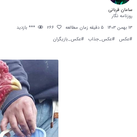
سامان قربانی
روزنامه نگار
13 بهمن 1403
5 دقیقه زمان مطالعه
266
*** بازدید
#عکس
#عکس_جذاب
#عکس_بازیگران