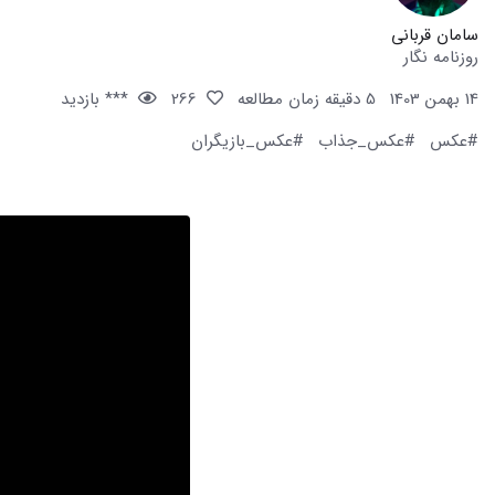
سامان قربانی
روزنامه نگار
14 بهمن 1403
5 دقیقه زمان مطالعه
266
*** بازدید
#عکس
#عکس_جذاب
#عکس_بازیگران