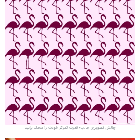
چالش تصویری جالب؛ قدرت تمرکز خودت را محک بزنید