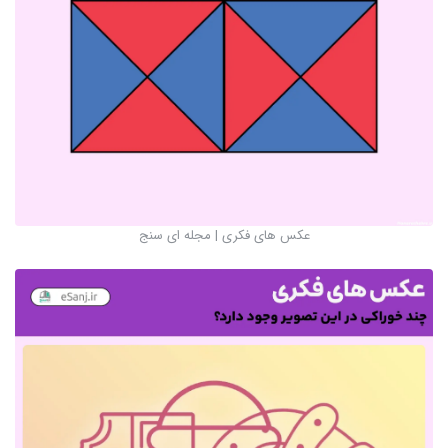
عکس های فکری | مجله ای سنج