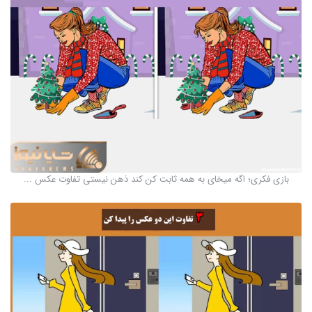
بازی فکری؛ اگه میخای به همه ثابت کن کند ذهن نیستی تفاوت عکس ...