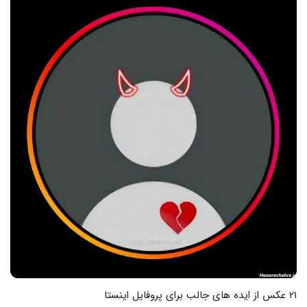
42 عکس از کهکشان راه شیری جلوه های جالب آسمان شب