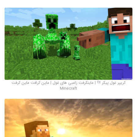
کریپر غول پیکر !!؟ | ماینکرفت زامبی های غول | ماین کرافت ماین کرفت
Minecraft