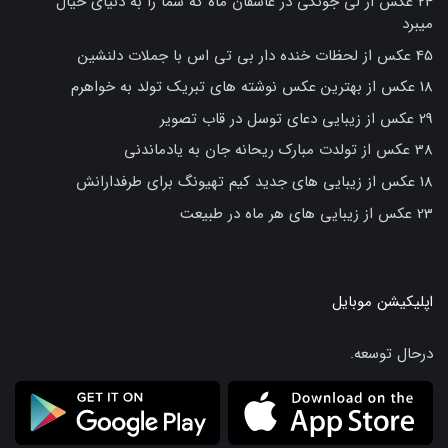
24 عکس از لی جونگی در عاشقان ماه که شما را به دنیای خیال
میبرد
45 عکس از لحظات خنده دار بی تی اس با جملات دلنشین
18 عکس از بهترین عکس نوشته های تبریک تولد به خواهرم
29 عکس از زیبایی دعای توسل در قاب تصویر
38 عکس از تولدت مبارک ریحانه جان به یادماندنی
18 عکس از زیبایی های جدید کیم تهیونگ برای طرفدارانش
23 عکس از زیبایی های هر ماه در طبیعت
اپلیکیشن موبایل
درحال توسعه.