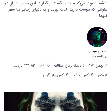
از شما دعوت می‌کنیم که با گشت و گذار در این مجموعه، از هر
عنوانی که دوست دارید، لذت ببرید و به دنیای زیبایی‌ها سفر
کنید!
سامان قربانی
روزنامه نگار
21 بهمن 1403
5 دقیقه زمان مطالعه
266
*** بازدید
#عکس
#عکس_جذاب
#عکس_بازیگران