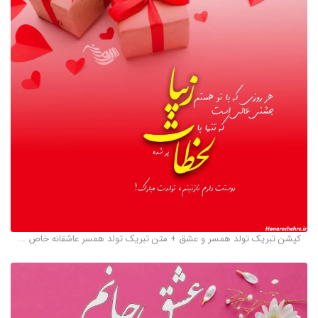
کپشن تبریک تولد همسر و عشق + متن تبریک تولد همسر عاشقانه خاص ...