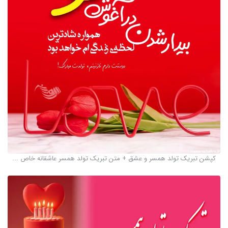
کپشن تبریک تولد همسر و عشق + متن تبریک تولد همسر عاشقانه خاص ...