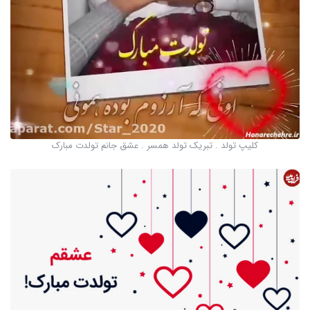
کلیپ تولد . تبریک تولد همسر . عشق جانم تولدت مبارک