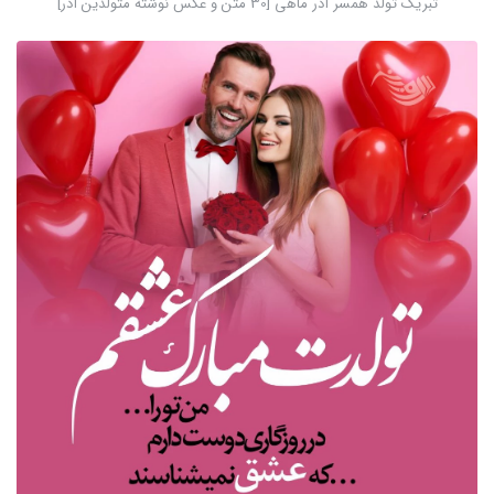
تبریک تولد همسر آذر ماهی [30 متن و عکس نوشته متولدین آذر]