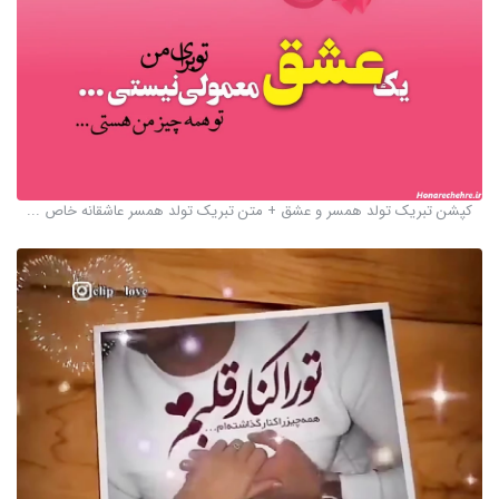
کپشن تبریک تولد همسر و عشق + متن تبریک تولد همسر عاشقانه خاص ...