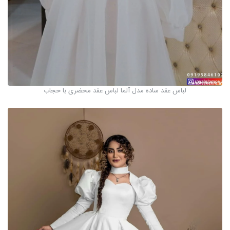
لباس عقد ساده مدل آلما لباس عقد محضری با حجاب