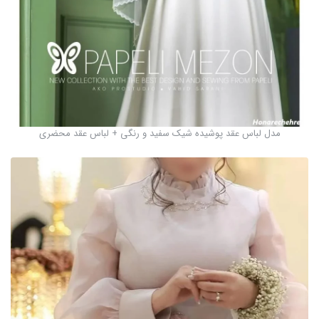
مدل لباس عقد پوشیده شیک سفید و رنگی + لباس عقد محضری