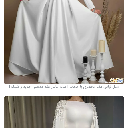
مدل لباس عقد محضری با حجاب [ ست لباس عقد مذهبی جدید و شیک ]