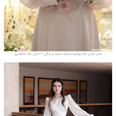
مدل لباس عقد پوشیده شیک سفید و رنگی + لباس عقد محضری