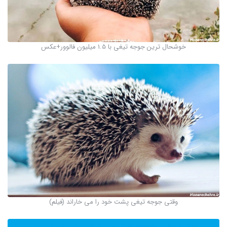
خوشحال ترین جوجه تیغی با 1.5 میلیون فالوور+عکس
وقتی جوجه تیغی پشت خود را می خاراند (فیلم)