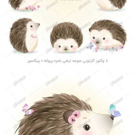
8 وکتور کارتونی جوجه تیغی بامزه پروانه » پیکاسور