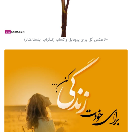
60 عکس گل برای پروفایل واتساپ (تلگرام، اینستا،شاد)