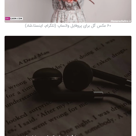
60 عکس گل برای پروفایل واتساپ (تلگرام، اینستا،شاد)