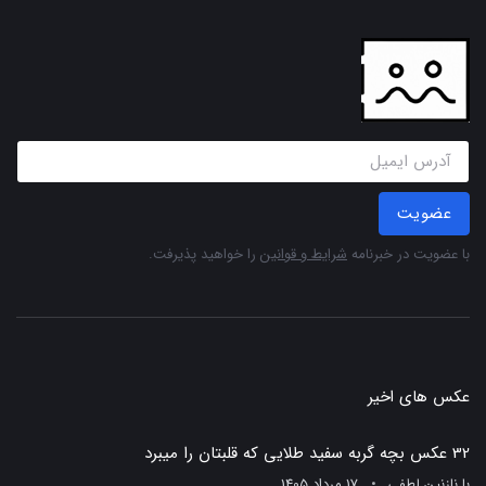
عضویت
با عضویت در خبرنامه
شرایط و قوانین
را خواهید پذیرفت.
عکس های اخیر
32 عکس بچه گربه سفید طلایی که قلبتان را میبرد
با
نازنین لطفی
17 مرداد 1405