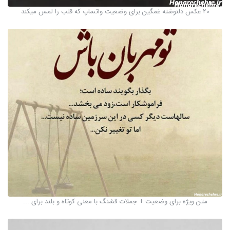
20 عکس دلنوشته غمگین برای وضعیت واتساپ که قلب را لمس میکند
متن ویژه برای وضعیت + جملات قشنگ با معنی کوتاه و بلند برای ...