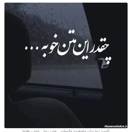
کلیپ زیبا برای وضعیت واتساپ _ متن زیبا _ خیلی وقتها