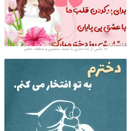
18 عکس از ثنا دختری با لبخند دلنشین و لحظات خاص