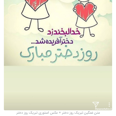
متن غمگین تبریک روز دختر + عکس استوری تبریک روز دختر