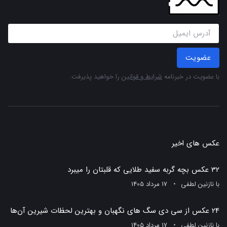
عضویت
با عضویت در خبرنامه
شرایط و قوانین
را خواهید پذیرفت.
عکس های اخیر
32 عکس بچه گربه سفید طلایی که قلبتان را میبرد
با
نازنین لطفی
17 مرداد 1405
24 عکس از سی دی سگ های نگهبان و بهترین لحظات شیرین آن‌ها
با
نازنین لطفی
17 مرداد 1405