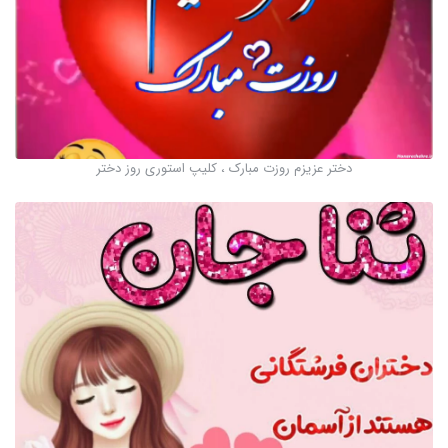
دختر عزیزم روزت مبارک ، کلیپ استوری روز دختر