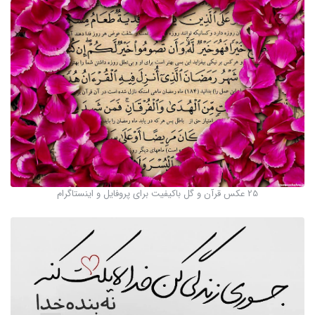
25 عکس قرآن و گل باکیفیت برای پروفایل و اینستاگرام