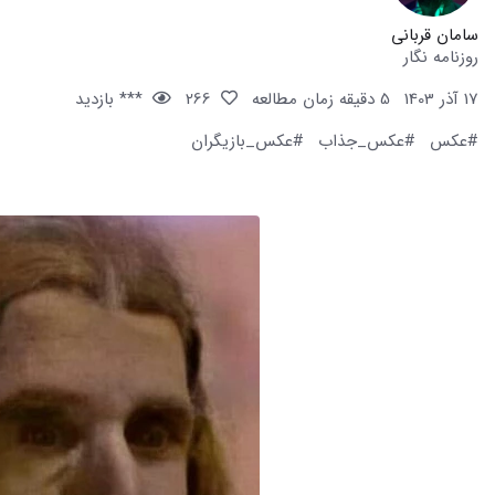
سامان قربانی
روزنامه نگار
17 آذر 1403
5 دقیقه زمان مطالعه
266
*** بازدید
#عکس
#عکس_جذاب
#عکس_بازیگران