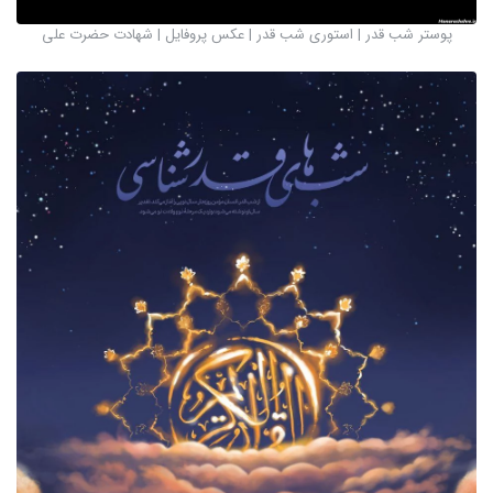
پوستر شب قدر | استوری شب قدر | عکس پروفایل | شهادت حضرت علی