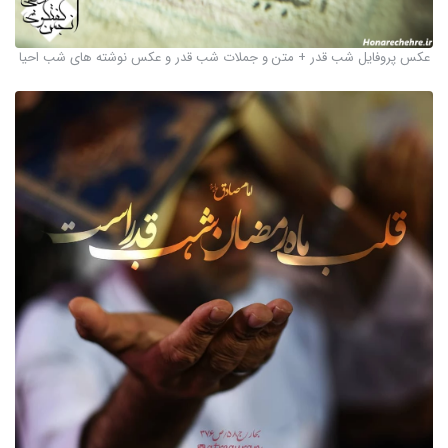
عکس پروفایل شب قدر + متن و جملات شب قدر و عکس نوشته های شب احیا