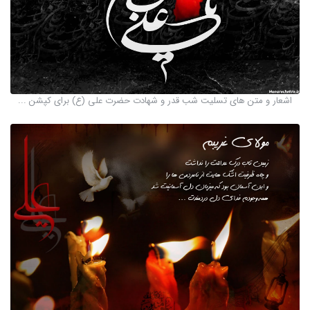
اشعار و متن های تسلیت شب قدر و شهادت حضرت علی (ع) برای کپشن ...