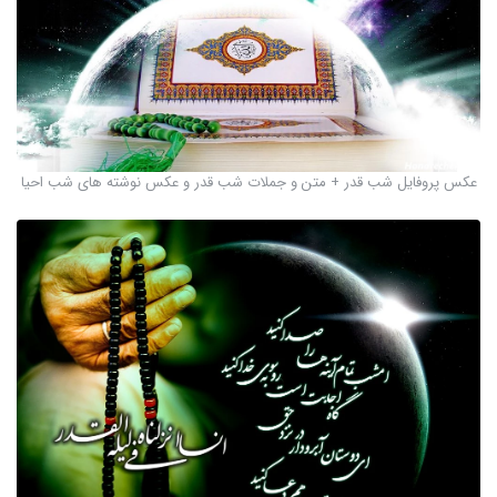
عکس پروفایل شب قدر + متن و جملات شب قدر و عکس نوشته های شب احیا