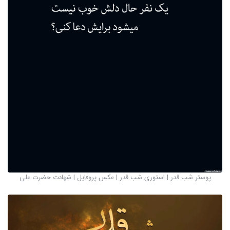
پوستر شب قدر | استوری شب قدر | عکس پروفایل | شهادت حضرت علی