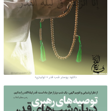
دانلود پوستر شب قدر « تولیدی»