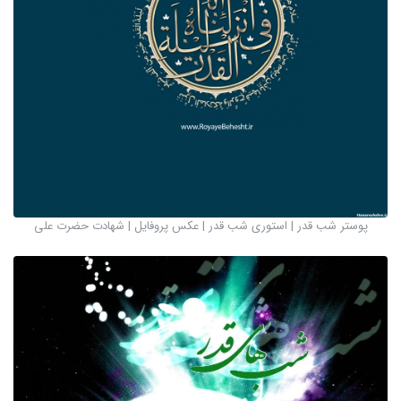
پوستر شب قدر | استوری شب قدر | عکس پروفایل | شهادت حضرت علی