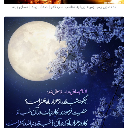
10 تصویر پس زمینه زیبا به مناسب شب قدر | صدای زرند | صدای زرند