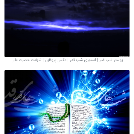
پوستر شب قدر | استوری شب قدر | عکس پروفایل | شهادت حضرت علی