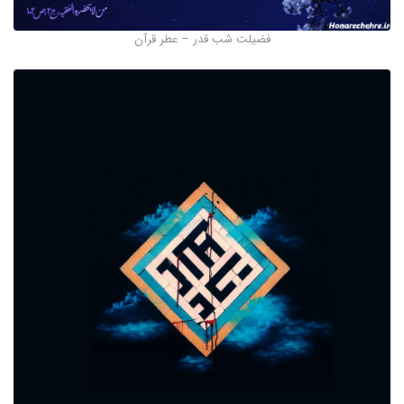
فضیلت شب قدر – عطر قرآن