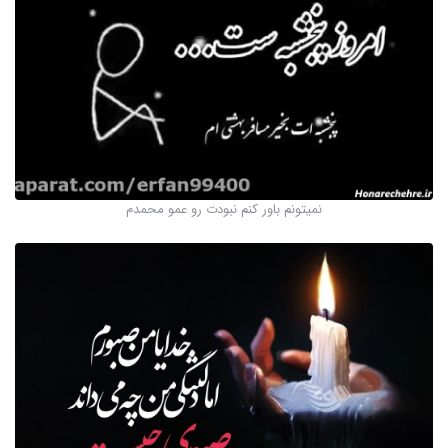
نمیتونم باور کنم نبودت رو عمو محمدم