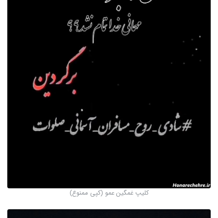
کلیپ غمگین عمو (کپی ممنوع)