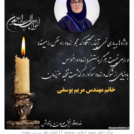
مرگ دختر عموم +عکس صفحه 2 | تبادل نظر نی نی سایت