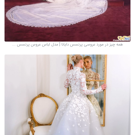
همه چیز در مورد عروسی پرنسس دایانا [ مدل لباس عروس پرنسس ...