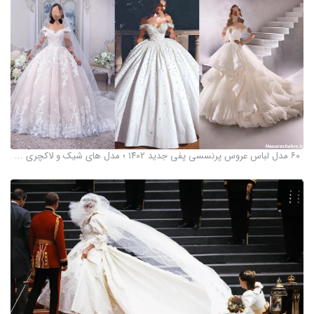
۶۰ مدل لباس عروس پرنسسی پفی جدید ۱۴۰۲ ؛ مدل های شیک و لاکچری ...