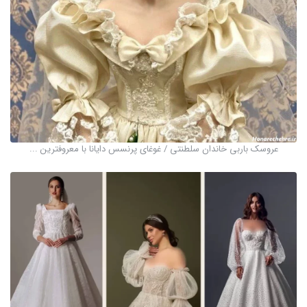
عروسک باربی خاندان سلطنتی / غوغای پرنسس دایانا با معروفترین ...