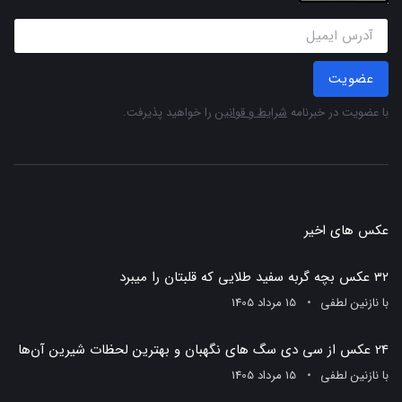
عضویت
با عضویت در خبرنامه
شرایط و قوانین
را خواهید پذیرفت.
عکس های اخیر
32 عکس بچه گربه سفید طلایی که قلبتان را میبرد
با
نازنین لطفی
15 مرداد 1405
24 عکس از سی دی سگ های نگهبان و بهترین لحظات شیرین آن‌ها
با
نازنین لطفی
15 مرداد 1405