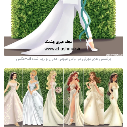
پرنسس های دیزنی در لباس عروس مدرن و زیبا شده اند+عکس