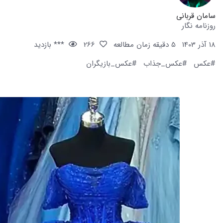
سامان قربانی
روزنامه نگار
18 آذر 1403
5 دقیقه زمان مطالعه
266
*** بازدید
#عکس
#عکس_جذاب
#عکس_بازیگران