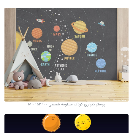
پوستر دیواری کودک منظومه شمسی M10253900