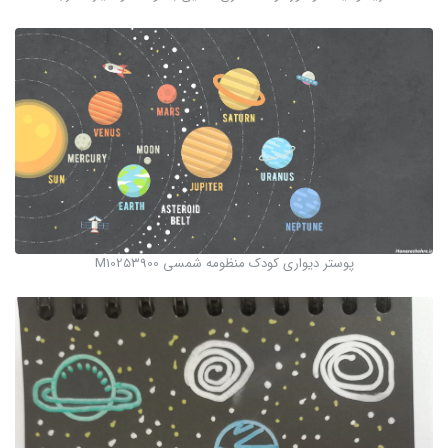
پوستر دیواری کودک منظومه شمسی M10253900