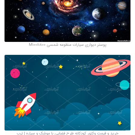
پوستر دیواری سیارات منظومه شمسی M10011800
خرید و قیمت وکتور کودکانه طرح فضایی با موشک و سیاره | ترب