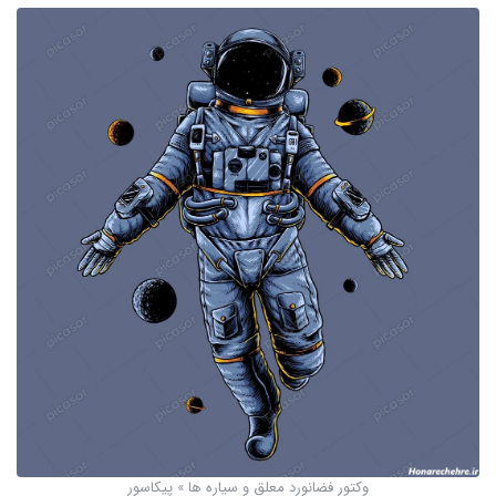
وکتور فضانورد معلق و سیاره ها » پیکاسور