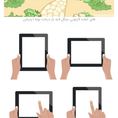
فایل آماده کارتونی جنگل لایه باز درخت بوته | پارشن