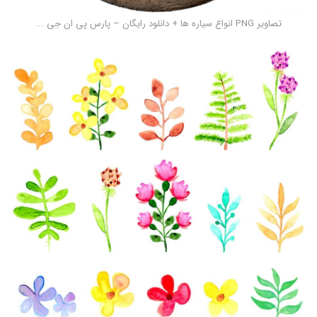
تصاویر PNG انواع سیاره ها + دانلود رایگان – پارس پی ان جی ...