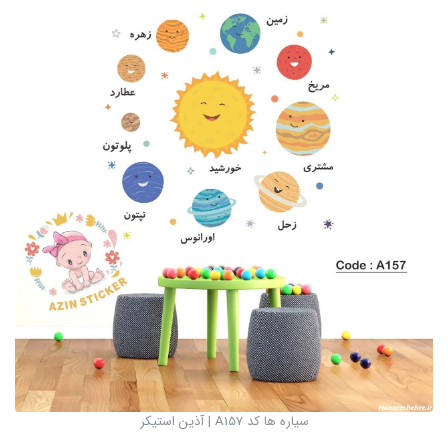
سیاره ها کد A157 | آذین استیکر