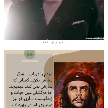
عکس چگوارا تاتو