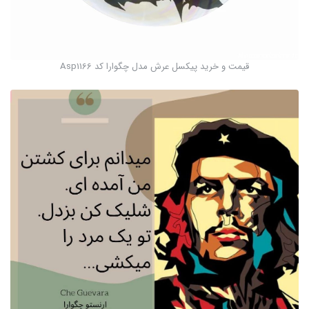
قیمت و خرید پیکسل عرش مدل چگوارا کد Asp1166