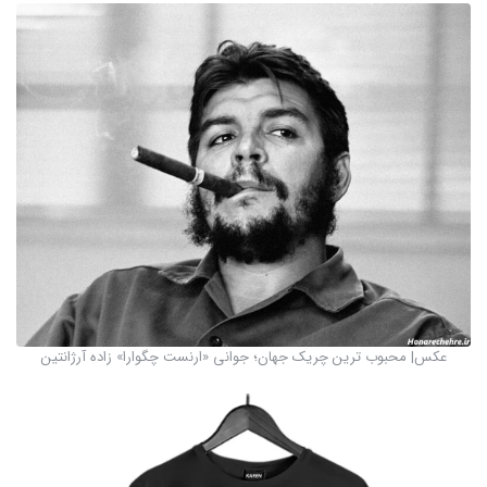
عکس| محبوب ترین چریک جهان؛ جوانی «ارنست چگوارا» زاده آرژانتین