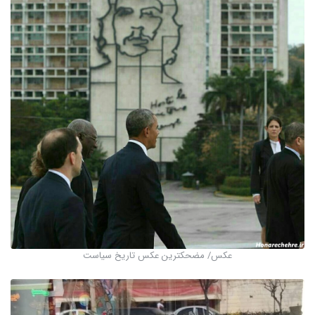
عکس/ مضحکترین عکس تاریخ سیاست