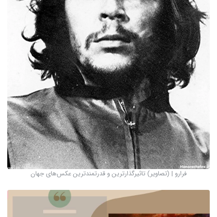
فرارو | (تصاویر) تاثیرگذارترین و قدرتمندترین عکس‌های جهان