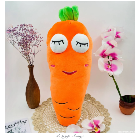
عروسک هویج کد