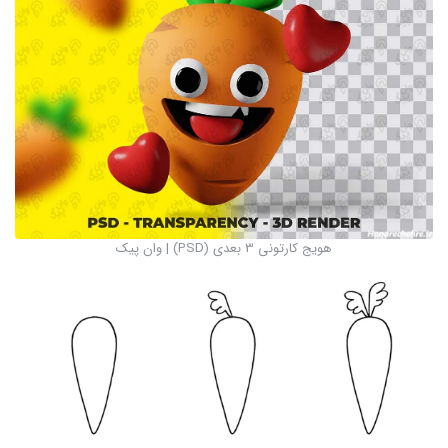
هویج کارتونی 3 بعدی (PSD) | وان پیک