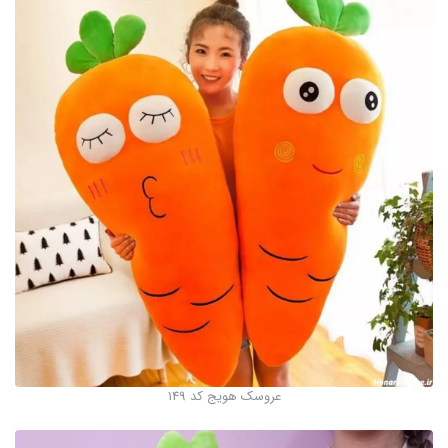
عروسک هویج کد 149