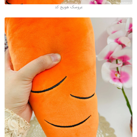
عروسک هویج کد