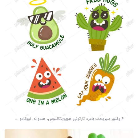
4 وکتور سبزیجات بامزه کارتونی هویج،کاکتوس، هندوانه، آووکادو ...