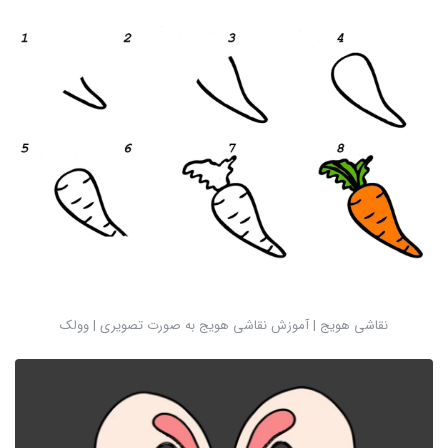
نقاشی هویج | آموزش نقاشی هویج به صورت تصویری | وولک