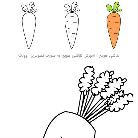
نقاشی هویج | آموزش نقاشی هویج به صورت تصویری | وولک