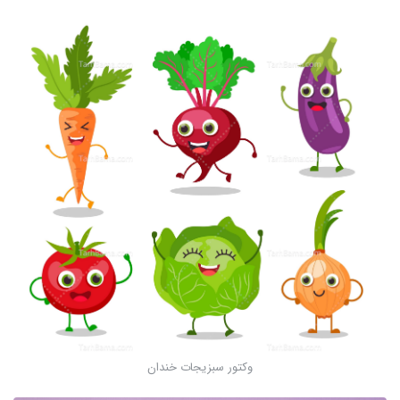
وکتور سبزیجات خندان