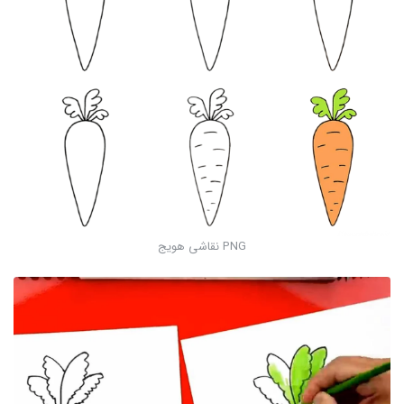
PNG نقاشی هویج