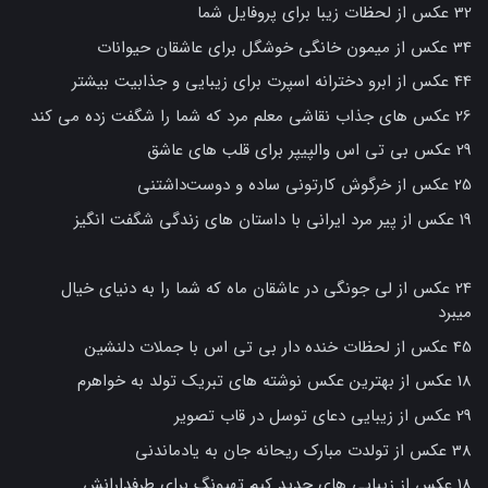
32 عکس از لحظات زیبا برای پروفایل شما
34 عکس از میمون خانگی خوشگل برای عاشقان حیوانات
44 عکس از ابرو دخترانه اسپرت برای زیبایی و جذابیت بیشتر
26 عکس های جذاب نقاشی معلم مرد که شما را شگفت زده می کند
29 عکس بی تی اس والپیپر برای قلب های عاشق
25 عکس از خرگوش کارتونی ساده و دوست‌داشتنی
19 عکس از پیر مرد ایرانی با داستان های زندگی شگفت انگیز
24 عکس از لی جونگی در عاشقان ماه که شما را به دنیای خیال
میبرد
45 عکس از لحظات خنده دار بی تی اس با جملات دلنشین
18 عکس از بهترین عکس نوشته های تبریک تولد به خواهرم
29 عکس از زیبایی دعای توسل در قاب تصویر
38 عکس از تولدت مبارک ریحانه جان به یادماندنی
18 عکس از زیبایی های جدید کیم تهیونگ برای طرفدارانش