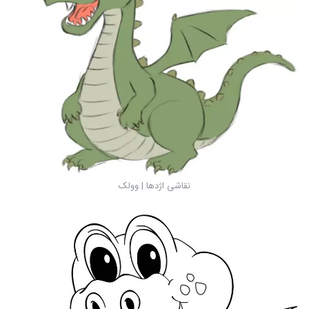
نقاشی اژدها | وولک