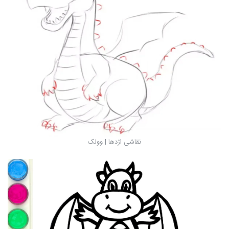
نقاشی اژدها | وولک