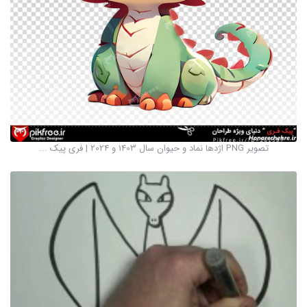
تصویر PNG اژدها نماد و حیوان سال 1403 و 2024 | فری پیک ...