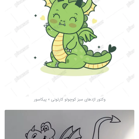
وکتور اژدهای سبز کوچولو کارتونی » پیکاسور