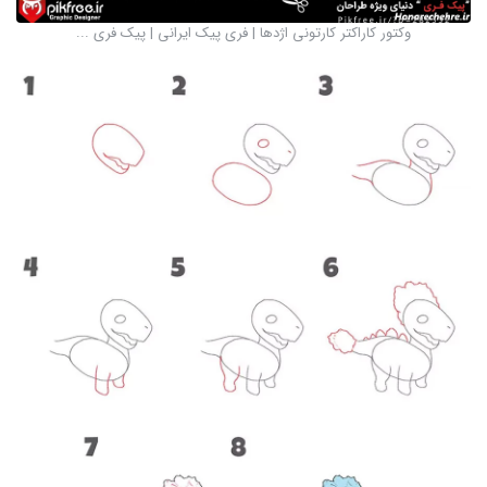
وکتور کاراکتر کارتونی اژدها | فری پیک ایرانی | پیک فری ...