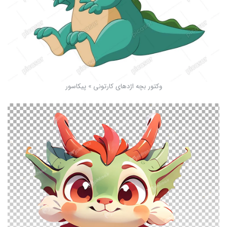
وکتور بچه اژدهای کارتونی » پیکاسور