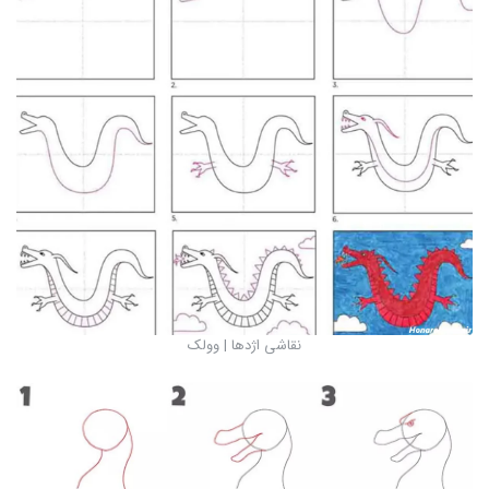
نقاشی اژدها | وولک