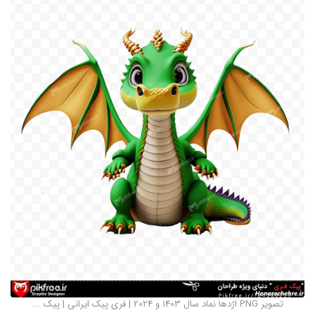
تصویر PNG اژدها نماد سال 1403 و 2024 | فری پیک ایرانی | پیک ...