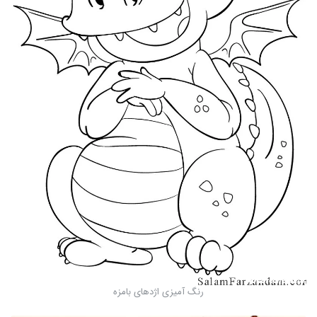
رنگ آمیزی اژدهای بامزه