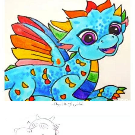
نقاشی اژدها | وولک