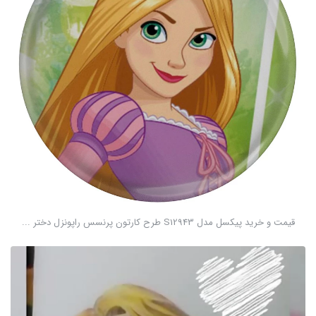
قیمت و خرید پیکسل مدل S12943 طرح کارتون پرنسس راپونزل دختر ...