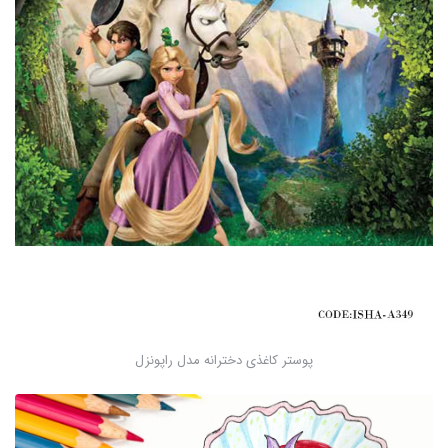
پوستر کاغذی دخترانه مدل راپونزل