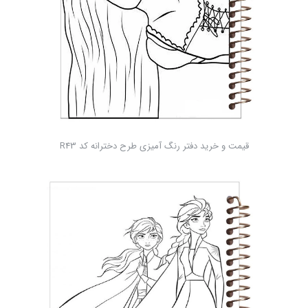
قیمت و خرید دفتر رنگ آمیزی طرح دخترانه کد R43