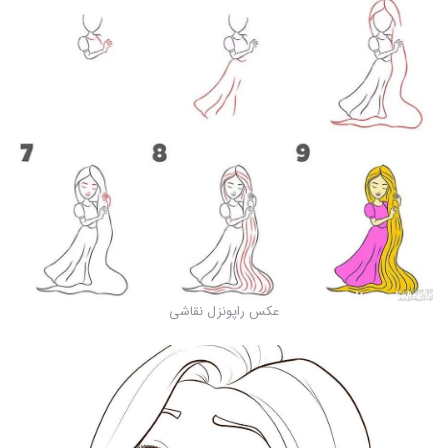
عکس راپونزل نقاشی