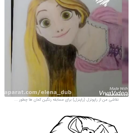
نقاشی من از راپونزل (راپنزل) برای مسابقه رنگین کمان ها چطور ...