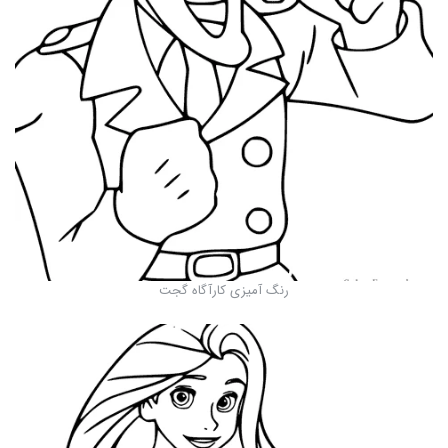
رنگ آمیزی کارآگاه گجت