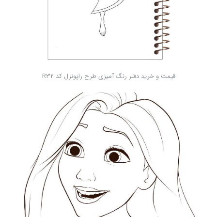
قیمت و خرید دفتر رنگ آمیزی طرح راپونزل کد R32