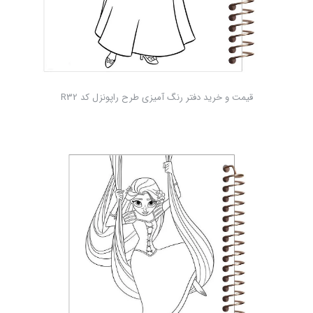
قیمت و خرید دفتر رنگ آمیزی طرح راپونزل کد R32