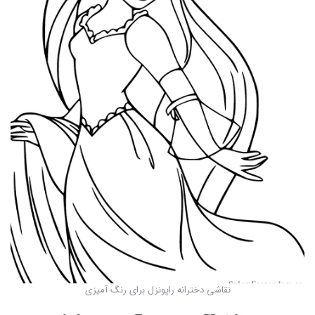
نقاشی دخترانه راپونزل برای رنگ آمیزی