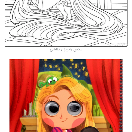
عکس راپونزل نقاشی