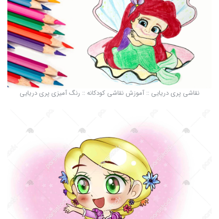
نقاشی پری دریایی :: آموزش نقاشی کودکانه :: رنگ آمیزی پری دریایی