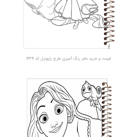
قیمت و خرید دفتر رنگ آمیزی طرح راپونزل کد R34