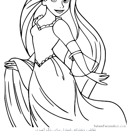
نقاشی دخترانه راپونزل برای رنگ آمیزی