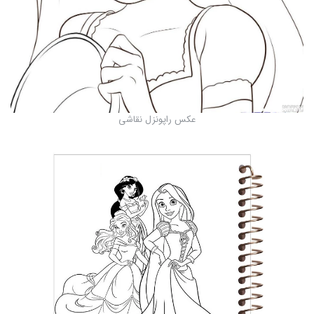
عکس راپونزل نقاشی