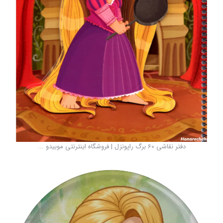
دفتر نقاشی 60 برگ راپونزل | فروشگاه اینترنتی موبیدو ...