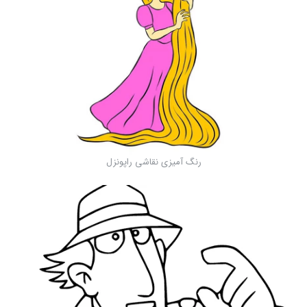
رنگ آمیزی نقاشی راپونزل